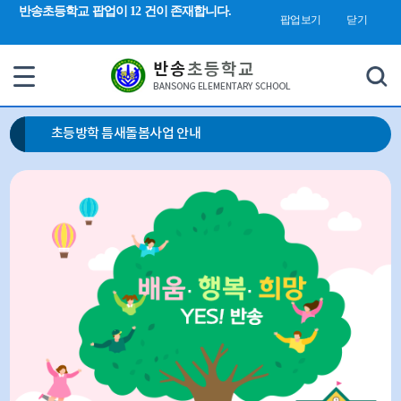
검색 새창 열림
반송초등학교 팝업이 12 건이 존재합니다.
합
팝업보기
닫기
검
색
초등방학 틈새돌봄사업 안내